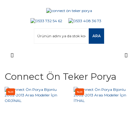
ARA
Connect Ön Teker Porya
%23
%23