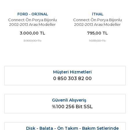
FORD - ORJİNAL
İTHAL
Connect Ön Porya Bijonlu
Connect Ön Porya Bijonlu
2002-2013 Arası Modeller
2002-2013 Arası Modeller
İçin ORJİNAL
İçin İTHAL
3.000,00 TL
795,00 TL
3.900,00 TL
1.035,00 TL
Müşteri Hizmetleri
0 850 303 82 00
Güvenli Alışveriş
%100 256 Bit SSL
Disk - Balata - Ön Takım - Bakım Setlerinde