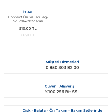
İTHAL
Connect Ön Sis Farı Sağ-
Sol 2014-2022 Arası
Modeller İçin İTHAL
510,00 TL
665,00 TL
Müşteri Hizmetleri
0 850 303 82 00
Güvenli Alışveriş
%100 256 Bit SSL
Disk - Balata - Ön Takım - Bakım Setlerinde