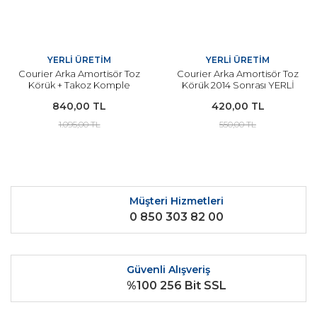
YERLİ ÜRETİM
YERLİ ÜRETİM
Courier Arka Amortisör Toz
Courier Arka Amortisör Toz
Körük + Takoz Komple
Körük 2014 Sonrası YERLİ
Takım 2014 Sonrası YERLİ
840,00 TL
420,00 TL
1.095,00 TL
550,00 TL
Müşteri Hizmetleri
0 850 303 82 00
Güvenli Alışveriş
%100 256 Bit SSL