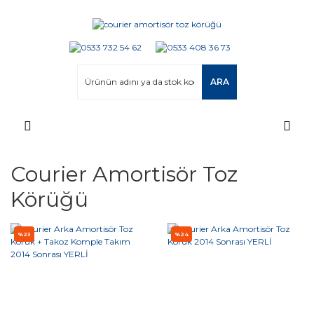
ARA
Courier Amortisör Toz
Körüğü
%23
%24