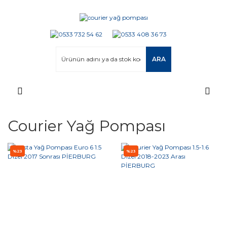
ARA
Courier Yağ Pompası
%23
%23