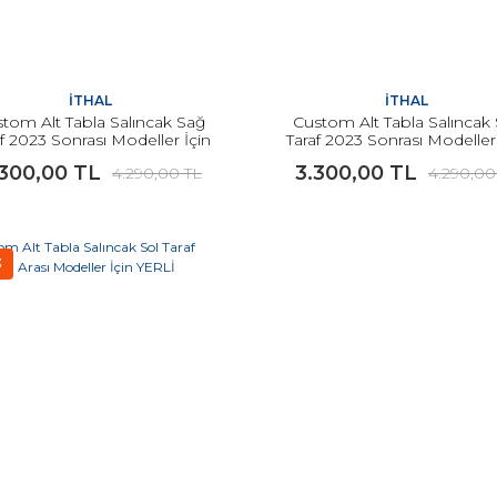
İTHAL
İTHAL
tom Alt Tabla Salıncak Sağ
Custom Alt Tabla Salıncak 
af 2023 Sonrası Modeller İçin
Taraf 2023 Sonrası Modeller 
İTHAL
İTHAL
.300,00 TL
3.300,00 TL
4.290,00 TL
4.290,00
3