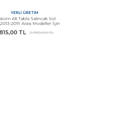
YERLİ ÜRETİM
stom Alt Tabla Salıncak Sol
 2013-2019 Arası Modeller İçin
YERLİ
.815,00 TL
2.360,00 TL