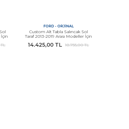
FORD - ORJİNAL
Sol
Custom Alt Tabla Salıncak Sol
İçin
Taraf 2013-2019 Arası Modeller İçin
ORJİNAL
14.425,00 TL
 TL
18.755,00 TL