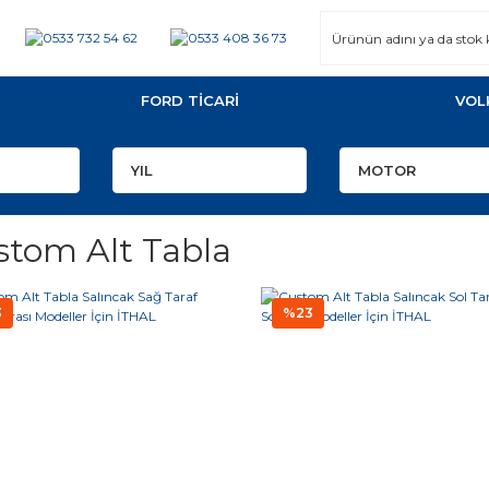
FORD TİCARİ
VOL
stom Alt Tabla
3
%23