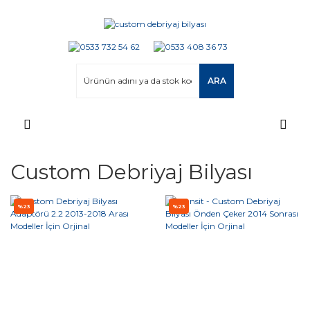
ARA
Custom Debriyaj Bilyası
%23
%23