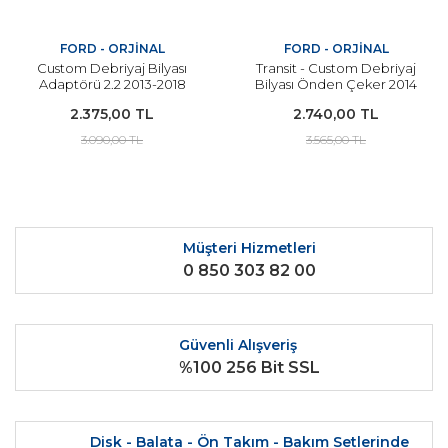
FORD - ORJİNAL
FORD - ORJİNAL
Custom Debriyaj Bilyası
Transit - Custom Debriyaj
Adaptörü 2.2 2013-2018
Bilyası Önden Çeker 2014
Arası Modeller İçin Orjinal
Sonrası Modeller İçin
2.375,00 TL
2.740,00 TL
Orjinal
3.090,00 TL
3.565,00 TL
Müşteri Hizmetleri
0 850 303 82 00
Güvenli Alışveriş
%100 256 Bit SSL
Disk - Balata - Ön Takım - Bakım Setlerinde