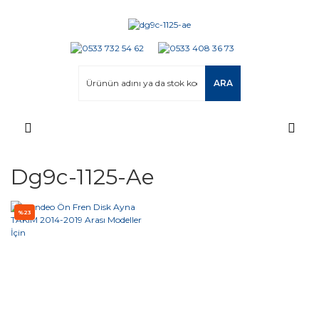
ARA
Dg9c-1125-Ae
%23