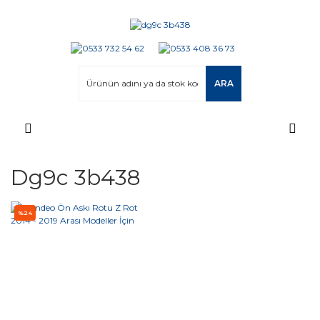
ARA
Dg9c 3b438
%24