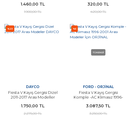
1.460,00 TL
320,00 TL
1.900,00 TL
420,00 TL
%23
%5
TÜKENDİ
DAYCO
FORD - ORJİNAL
Fiesta V Kayış Gergisi Dizel
Fiesta V Kayış Gergisi
2011-2017 Arası Modeller
Komple -AC Klimasız 1996-
DAYCO
2001 Arası Modeller İçin
1.750,00 TL
3.087,50 TL
ORJİNAL
2.275,00 TL
3.250,00 TL