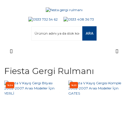
ARA
Fiesta Gergi Rulmanı
%24
%23