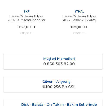
SKF
İTHAL
Fiesta Ön Teker Bilyası
Fiesta Ön Teker Bilyası
2002-2017 Arası Modeller
ABSLİ 2002-2017 Arası
İçin SKF
Modeller İçin
1.625,00 TL
625,00 TL
2.115,00 TL
815,00 TL
Müşteri Hizmetleri
0 850 303 82 00
Güvenli Alışveriş
%100 256 Bit SSL
Disk - Balata - Ön Takım - Bakım Setlerinde