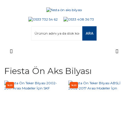
ARA
Fiesta Ön Aks Bilyası
%23
%23