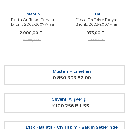
FoMoCo
İTHAL
Fiesta Ön Teker Poryası
Fiesta Ön Teker Poryası
Bijonlu 2002-2007 Arası
Bijonlu 2002-2007 Arası
Modeller İçin ORJİNAL
Modeller İçin İTHAL
2.000,00 TL
975,00 TL
2.600,00 TL
1.270,00 TL
Müşteri Hizmetleri
0 850 303 82 00
Güvenli Alışveriş
%100 256 Bit SSL
Disk - Balata - Ön Takım - Bakım Setlerinde