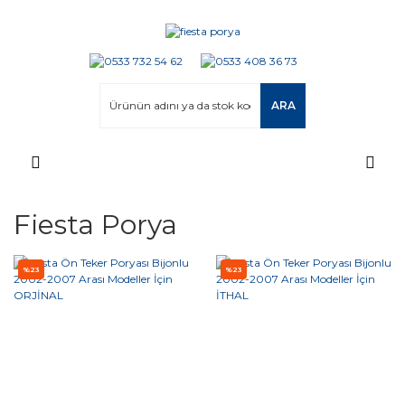
ARA
Fiesta Porya
%23
%23