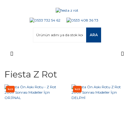
ARA
Fiesta Z Rot
%23
%23