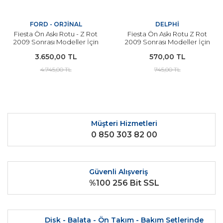
FORD - ORJİNAL
DELPHİ
Fiesta Ön Askı Rotu - Z Rot
Fiesta Ön Askı Rotu Z Rot
2009 Sonrası Modeller İçin
2009 Sonrası Modeller İçin
ORJİNAL
DELPHİ
3.650,00 TL
570,00 TL
4.745,00 TL
745,00 TL
Müşteri Hizmetleri
0 850 303 82 00
Güvenli Alışveriş
%100 256 Bit SSL
Disk - Balata - Ön Takım - Bakım Setlerinde