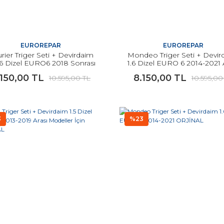
EUROREPAR
EUROREPAR
rier Triger Seti + Devirdaim
Mondeo Triger Seti + Devir
1.6 Dizel EURO6 2018 Sonrası
1.6 Dizel EURO 6 2014-2021 
odeller İçin EUROREPAR
Modeller İçin EUROREP
.150,00 TL
8.150,00 TL
10.595,00 TL
10.595,00
3
%23