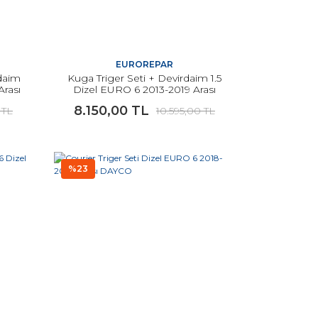
EUROREPAR
daim
Kuga Triger Seti + Devirdaim 1.5
Arası
Dizel EURO 6 2013-2019 Arası
AR
Modeler İçin EUROREPAR
8.150,00 TL
 TL
10.595,00 TL
%23