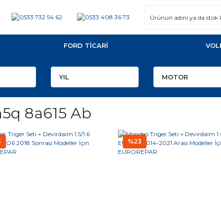
FORD TİCARİ
VOL
5q 8a615 Ab
3
%23