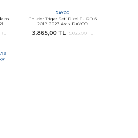
DAYCO
daim
Courier Triger Seti Dizel EURO 6
21
2018-2023 Arası DAYCO
3.865,00 TL
0 TL
5.025,00 TL