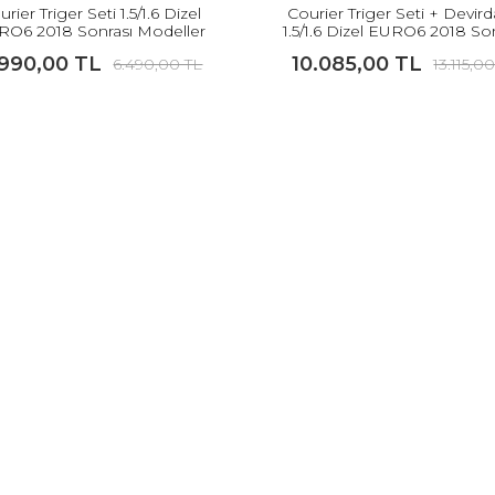
rier Triger Seti 1.5/1.6 Dizel
Courier Triger Seti + Devir
RO6 2018 Sonrası Modeller
1.5/1.6 Dizel EURO6 2018 So
İçin İNA
Modeller İçin ORJİNAL
.990,00 TL
10.085,00 TL
6.490,00 TL
13.115,0