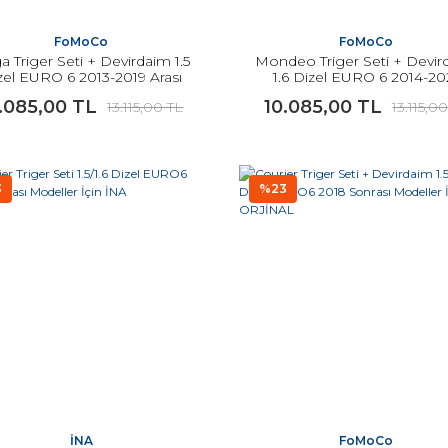
FoMoCo
FoMoCo
a Triger Seti + Devirdaim 1.5
Mondeo Triger Seti + Devir
zel EURO 6 2013-2019 Arası
1.6 Dizel EURO 6 2014-20
Modeller İçin ORJİNAL
ORJİNAL
.085,00 TL
10.085,00 TL
13.115,00 TL
13.115,0
3
%23
İNA
FoMoCo