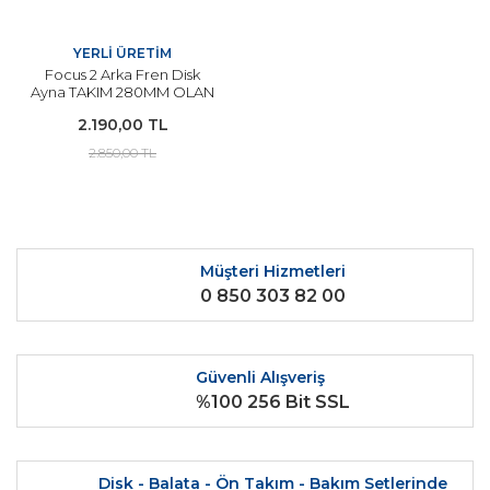
YERLİ ÜRETİM
Focus 2 Arka Fren Disk
Ayna TAKIM 280MM OLAN
TİP 2006-2011 Arası
2.190,00 TL
Modeller İçin
2.850,00 TL
Müşteri Hizmetleri
0 850 303 82 00
Güvenli Alışveriş
%100 256 Bit SSL
Disk - Balata - Ön Takım - Bakım Setlerinde