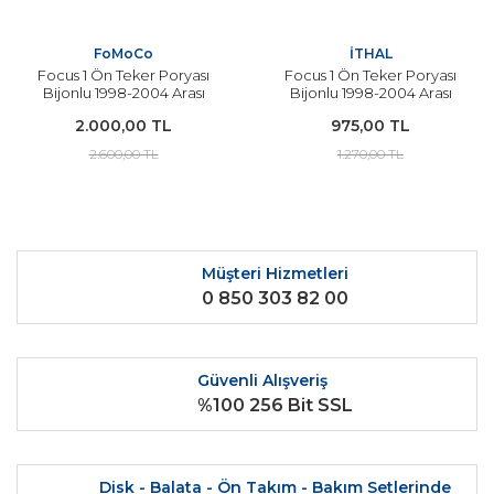
FoMoCo
İTHAL
Focus 1 Ön Teker Poryası
Focus 1 Ön Teker Poryası
Bijonlu 1998-2004 Arası
Bijonlu 1998-2004 Arası
Modeller İçin ORJİNAL
Modeller İçin İTHAL
2.000,00 TL
975,00 TL
2.600,00 TL
1.270,00 TL
Müşteri Hizmetleri
0 850 303 82 00
Güvenli Alışveriş
%100 256 Bit SSL
Disk - Balata - Ön Takım - Bakım Setlerinde