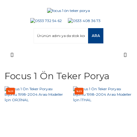
ARA
Focus 1 Ön Teker Porya
%23
%23