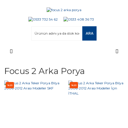
ARA
Focus 2 Arka Porya
%23
%23