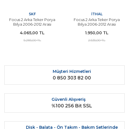
SKF
İTHAL
Focus 2 Arka Teker Porya
Focus 2 Arka Teker Porya
Bilya 2006-2012 Arası
Bilya 2006-2012 Arası
Modeller SKF
Modeller İçin İTHAL
4.065,00 TL
1.950,00 TL
5.285,00 TL
2.535,00 TL
Müşteri Hizmetleri
0 850 303 82 00
Güvenli Alışveriş
%100 256 Bit SSL
Disk - Balata - Ön Takım - Bakım Setlerinde