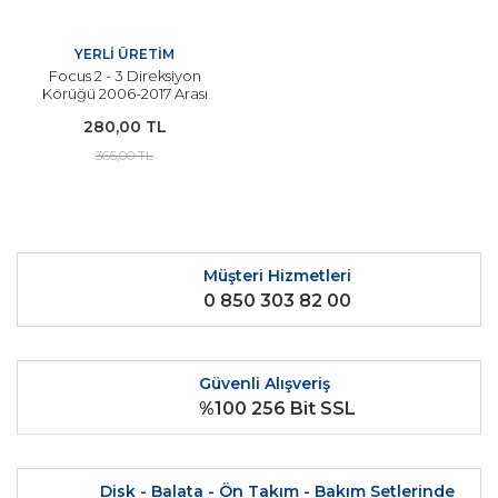
YERLİ ÜRETİM
Focus 2 - 3 Direksiyon
Körüğü 2006-2017 Arası
Modeller İçin YERLİ
280,00 TL
365,00 TL
Müşteri Hizmetleri
0 850 303 82 00
Güvenli Alışveriş
%100 256 Bit SSL
Disk - Balata - Ön Takım - Bakım Setlerinde