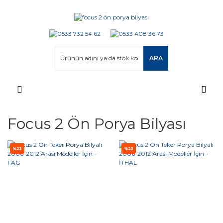
ARA
Focus 2 Ön Porya Bilyası
%23
%23