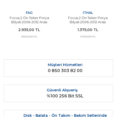
FAG
İTHAL
Focus 2 Ön Teker Porya
Focus 2 Ön Teker Porya
Bilyalı 2006-2012 Arası
Bilyalı 2006-2012 Arası
Modeller İçin - FAG
Modeller İçin - İTHAL
2.935,00 TL
1.375,00 TL
3.820,00 TL
1.790,00 TL
Müşteri Hizmetleri
0 850 303 82 00
Güvenli Alışveriş
%100 256 Bit SSL
Disk - Balata - Ön Takım - Bakım Setlerinde