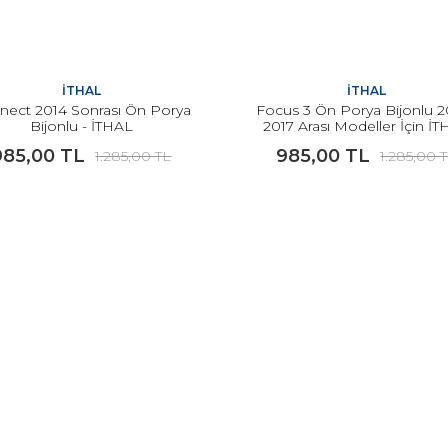
İTHAL
İTHAL
nect 2014 Sonrası Ön Porya
Focus 3 Ön Porya Bijonlu 2
Bijonlu - İTHAL
2017 Arası Modeller İçin İ
985,00 TL
985,00 TL
1.285,00 TL
1.285,00 