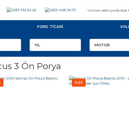
FORD TİCARİ
VOL
cus 3 Ön Porya
3
%23