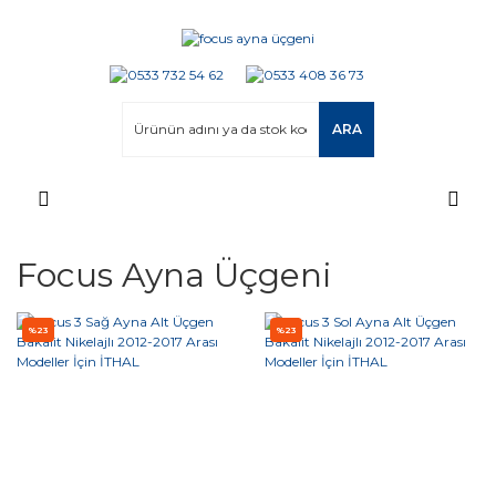
ARA
Focus Ayna Üçgeni
%23
%23