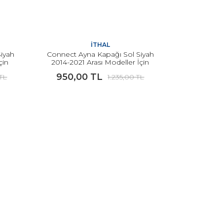
İTHAL
iyah
Connect Ayna Kapağı Sol Siyah
çin
2014-2021 Arası Modeller İçin
İTHAL
950,00 TL
 TL
1.235,00 TL