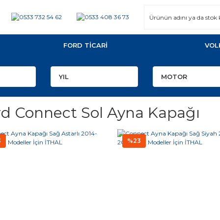
FORD TİCARİ
VOL
rd Connect Sol Ayna Kapağı
3
%23