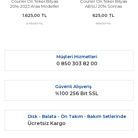
Courier Ön Teker Bilyası
Courier Ön Teker Bilyası
2014-2023 Arası Modeller
ABSLİ 2014 Sonrası
İçin SKF
Modeller İçin İTHAL
1.625,00 TL
625,00 TL
2.115,00 TL
815,00 TL
Müşteri Hizmetleri
0 850 303 82 00
Güvenli Alışveriş
%100 256 Bit SSL
Disk - Balata - Ön Takım - Bakım Setlerinde
Ücretsiz Kargo