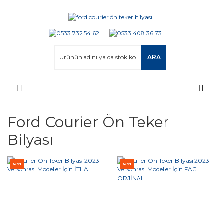
ARA
Ford Courier Ön Teker
Bilyası
%23
%23