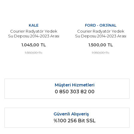
KALE
FORD - ORJİNAL
Courier Radyatör Yedek
Courier Radyatör Yedek
Su Deposu 2014-2023 Arası
Su Deposu 2014-2023 Arası
Modeller İçin KALE
Modeller İçin ORJİNAL
1.045,00 TL
1.500,00 TL
1.360,00 TL
1.950,00 TL
Müşteri Hizmetleri
0 850 303 82 00
Güvenli Alışveriş
%100 256 Bit SSL