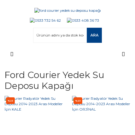
ARA
Ford Courier Yedek Su
Deposu Kapağı
%23
%23