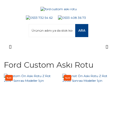
ARA
Ford Custom Askı Rotu
%23
%23