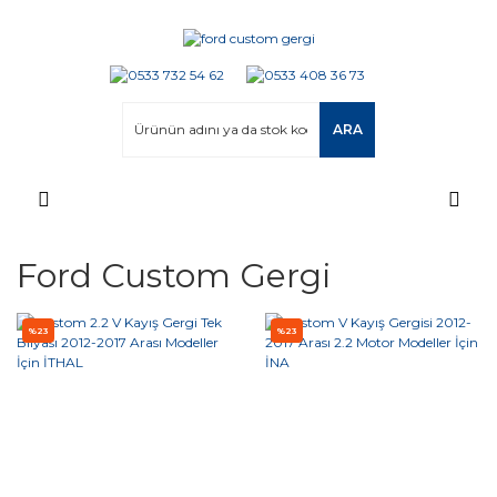
ARA
Ford Custom Gergi
%23
%23