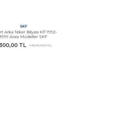
SKF
t Arka Teker Bilyası KİT 1992-
1999 Arası Modeller SKF
.300,00 TL
1.690,00 TL