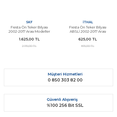
SKF
İTHAL
Fiesta Ön Teker Bilyası
Fiesta Ön Teker Bilyası
2002-2017 Arası Modeller
ABSLİ 2002-2017 Arası
İçin SKF
Modeller İçin
1.625,00 TL
625,00 TL
2.115,00 TL
815,00 TL
Müşteri Hizmetleri
0 850 303 82 00
Güvenli Alışveriş
%100 256 Bit SSL