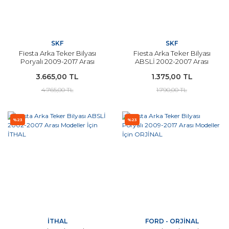
SKF
SKF
Fiesta Arka Teker Bilyası
Fiesta Arka Teker Bilyası
Poryalı 2009-2017 Arası
ABSLİ 2002-2007 Arası
Modeller İçin SKF
Modeller SKF
3.665,00 TL
1.375,00 TL
4.765,00 TL
1.790,00 TL
%23
%23
İTHAL
FORD - ORJİNAL