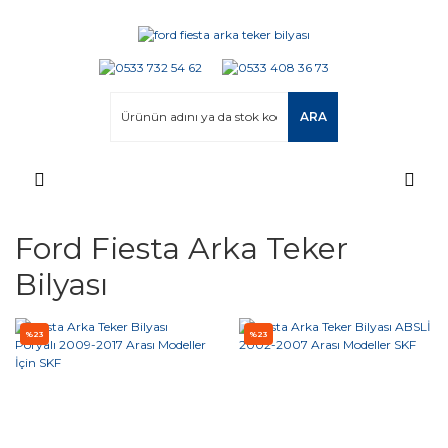
ARA
Ford Fiesta Arka Teker
Bilyası
%23
%23