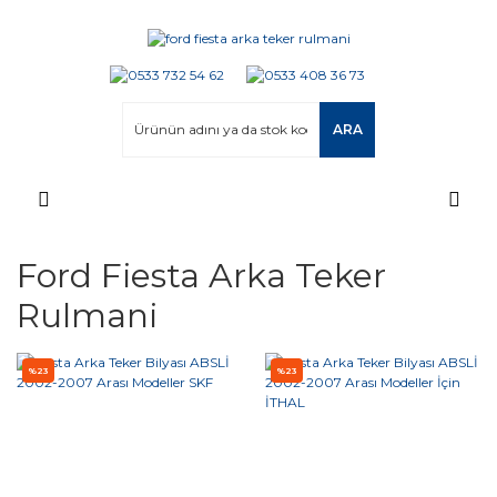
ARA
Ford Fiesta Arka Teker
Rulmani
%23
%23