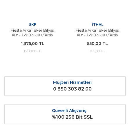
SKF
İTHAL
Fiesta Arka Teker Bilyası
Fiesta Arka Teker Bilyası
ABSLİ 2002-2007 Arası
ABSLİ 2002-2007 Arası
Modeller SKF
Modeller İçin İTHAL
1.375,00 TL
550,00 TL
1.790,00 TL
715,00 TL
Müşteri Hizmetleri
0 850 303 82 00
Güvenli Alışveriş
%100 256 Bit SSL