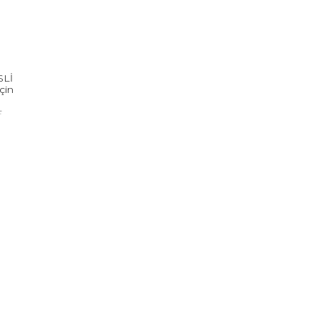
SLİ
çin
L