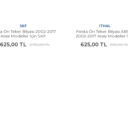
SKF
İTHAL
ta Ön Teker Bilyası 2002-2017
Fiesta Ön Teker Bilyası AB
Arası Modeller İçin SKF
2002-2017 Arası Modeller İ
.625,00 TL
625,00 TL
2.115,00 TL
815,00 T