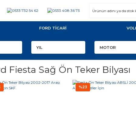
FORD TİCARİ
VOL
d Fiesta Sağ Ön Teker Bilyası
3
%23