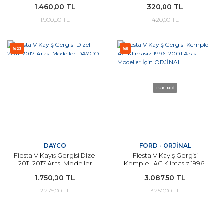
1.460,00 TL
320,00 TL
1.900,00 TL
420,00 TL
%23
%5
TÜKENDİ
DAYCO
FORD - ORJİNAL
Fiesta V Kayış Gergisi Dizel
Fiesta V Kayış Gergisi
2011-2017 Arası Modeller
Komple -AC Klimasız 1996-
DAYCO
2001 Arası Modeller İçin
1.750,00 TL
3.087,50 TL
ORJİNAL
2.275,00 TL
3.250,00 TL