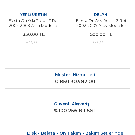
YERLİ ÜRETİM
DELPHİ
Fiesta Ön Askı Rotu - Z Rot
Fiesta Ön Askı Rotu - Z Rot
2002-2009 Arası Modeller
2002-2009 Arası Modeller
İçin YERLİ
DELPHİ
330,00 TL
500,00 TL
430,00 TL
650,00 TL
Müşteri Hizmetleri
0 850 303 82 00
Güvenli Alışveriş
%100 256 Bit SSL
Disk - Balata - Ön Takım - Bakım Setlerinde