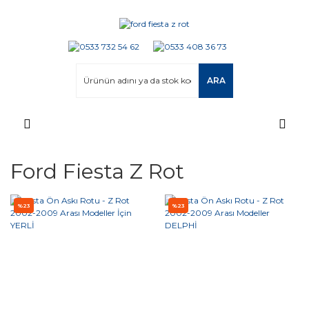
ARA
Ford Fiesta Z Rot
%23
%23