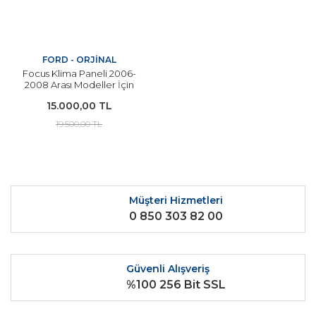
FORD - ORJİNAL
Focus Klima Paneli 2006-
2008 Arası Modeller İçin
ORJİNAL 3M5T 18C612 AP
15.000,00 TL
19.500,00 TL
Müşteri Hizmetleri
0 850 303 82 00
Güvenli Alışveriş
%100 256 Bit SSL