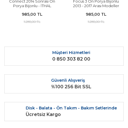
Connect 2014 Sonrası Ön
Focus 3 Ön Porya Bijonlu
Porya Bijonlu - İTHAL
2013 - 2017 Arası Modeller
İçin İTHAL
985,00 TL
985,00 TL
1.285,00 TL
1.285,00 TL
Müşteri Hizmetleri
0 850 303 82 00
Güvenli Alışveriş
%100 256 Bit SSL
Disk - Balata - Ön Takım - Bakım Setlerinde
Ücretsiz Kargo