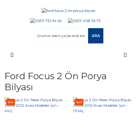
ARA
Ford Focus 2 Ön Porya
Bilyası
%23
%23