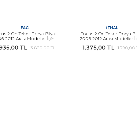
FAG
İTHAL
us 2 Ön Teker Porya Bilyalı
Focus 2 Ön Teker Porya Bil
6-2012 Arası Modeller İçin -
2006-2012 Arası Modeller İç
FAG
İTHAL
.935,00 TL
1.375,00 TL
3.820,00 TL
1.790,00