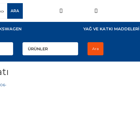
ARA
KSWAGEN
YAĞ VE KATKI MADDELERİ
Ara
tı