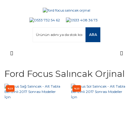
ARA
Ford Focus Salıncak Orjinal
%23
%23