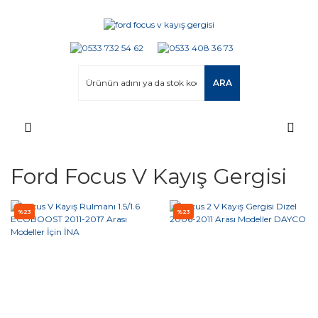
ARA
Ford Focus V Kayış Gergisi
%23
%23