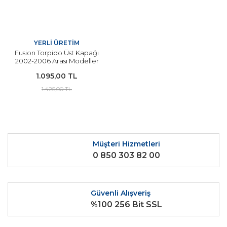
YERLİ ÜRETİM
Fusion Torpido Üst Kapağı
2002-2006 Arası Modeller
İçin YERLİ
1.095,00 TL
1.425,00 TL
Müşteri Hizmetleri
0 850 303 82 00
Güvenli Alışveriş
%100 256 Bit SSL