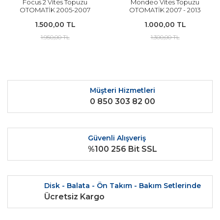
Focus 2 Vites Topuzu
Mondeo Vites Topuzu
OTOMATİK 2005-2007
OTOMATİK 2007 - 2013
Arası Modeller İçin İTHAL
Arası Modeller İçin İTHAL
1.500,00 TL
1.000,00 TL
1.950,00 TL
1.300,00 TL
Müşteri Hizmetleri
0 850 303 82 00
Güvenli Alışveriş
%100 256 Bit SSL
Disk - Balata - Ön Takım - Bakım Setlerinde
Ücretsiz Kargo