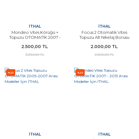
İTHAL
İTHAL
Mondeo Vites Körüğü +
Focus 2 Otomatik Vites
Topuzu OTOMATİK 2007 -
Topuzu Alt Nikelaj Borusu
2012 Arası Modeller İçin
25MM 2005-2007 Arası
2.500,00 TL
2.000,00 TL
İTHAL
Modeller İçin İTHAL
3.250,00 TL
2.600,00 TL
%23
%23
İTHAL
İTHAL