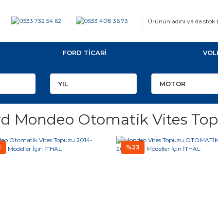
FORD TİCARİ
VOL
rd Mondeo Otomatik Vites To
3
%23