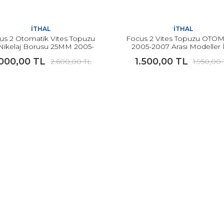
İTHAL
İTHAL
us 2 Otomatik Vites Topuzu
Focus 2 Vites Topuzu OTO
 Nikelaj Borusu 25MM 2005-
2005-2007 Arası Modeller 
7 Arası Modeller İçin İTHAL
İTHAL
.000,00 TL
1.500,00 TL
2.600,00 TL
1.950,00