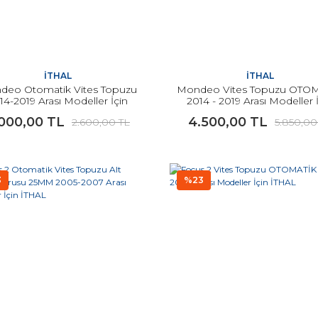
İTHAL
İTHAL
deo Otomatik Vites Topuzu
Mondeo Vites Topuzu OTO
14-2019 Arası Modeller İçin
2014 - 2019 Arası Modeller 
İTHAL
İTHAL
.000,00 TL
4.500,00 TL
2.600,00 TL
5.850,00
3
%23