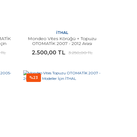
İTHAL
MATİK
Mondeo Vites Körüğü + Topuzu
İçin
OTOMATİK 2007 - 2012 Arası
Modeller İçin İTHAL
2.500,00 TL
 TL
3.250,00 TL
%23