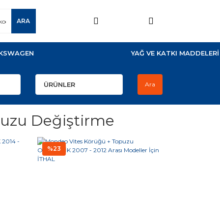
ARA
KSWAGEN
YAĞ VE KATKI MADDELERİ
Ara
puzu Değiştirme
%23