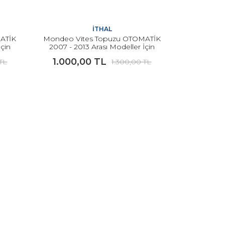
İTHAL
MATİK
Mondeo Vites Topuzu OTOMATİK
İçin
2007 - 2013 Arası Modeller İçin
İTHAL
1.000,00 TL
 TL
1.300,00 TL