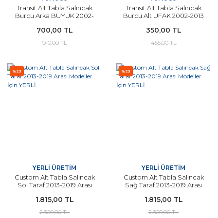
Transit Alt Tabla Salıncak
Transit Alt Tabla Salıncak
Burcu Arka BÜYÜK 2002-
Burcu Alt UFAK 2002-2013
2013 Arası Modeller İçin
Arası Modeller İçin
700,00 TL
350,00 TL
FOMOCO
FOMOCO
910,00 TL
455,00 TL
%23
%23
YERLİ ÜRETİM
YERLİ ÜRETİM
Custom Alt Tabla Salıncak
Custom Alt Tabla Salıncak
Sol Taraf 2013-2019 Arası
Sağ Taraf 2013-2019 Arası
Modeller İçin YERLİ
Modeller İçin YERLİ
1.815,00 TL
1.815,00 TL
2.360,00 TL
2.360,00 TL