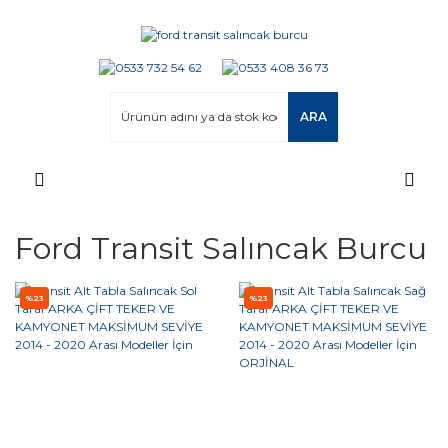
ARA
Ford Transit Salıncak Burcu
%23
%23