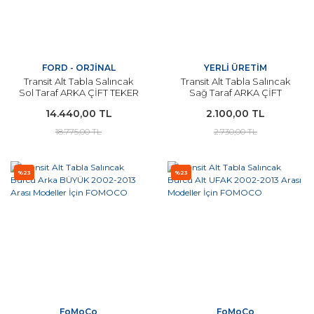
FORD - ORJİNAL
YERLİ ÜRETİM
Transit Alt Tabla Salıncak
Transit Alt Tabla Salıncak
Sol Taraf ARKA ÇİFT TEKER
Sağ Taraf ARKA ÇİFT
VE KAMYONET
TEKER VE KAMYONET
14.440,00 TL
2.100,00 TL
MAKSİMUM SEVİYE 2014 -
MAKSİMUM SEVİYE 2014 -
2020 Arası Modeller İçin
2020 Arası Modeller İçin
18.775,00 TL
2.730,00 TL
ORJİNAL
%23
%23
FoMoCo
FoMoCo