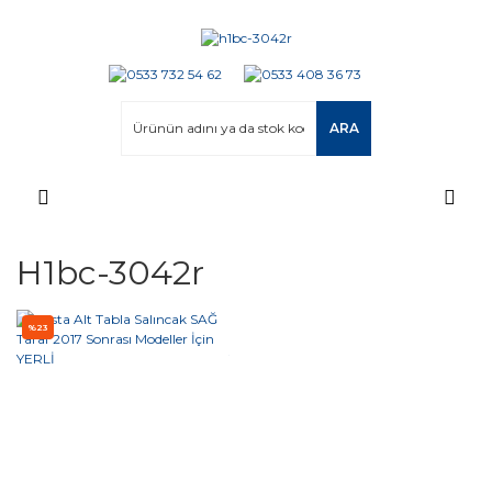
ARA
H1bc-3042r
%23