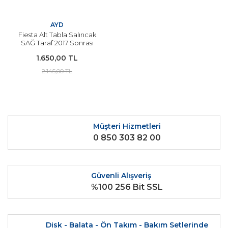
AYD
Fiesta Alt Tabla Salıncak
SAĞ Taraf 2017 Sonrası
Modeller İçin YERLİ
1.650,00 TL
2.145,00 TL
Müşteri Hizmetleri
0 850 303 82 00
Güvenli Alışveriş
%100 256 Bit SSL
Disk - Balata - Ön Takım - Bakım Setlerinde