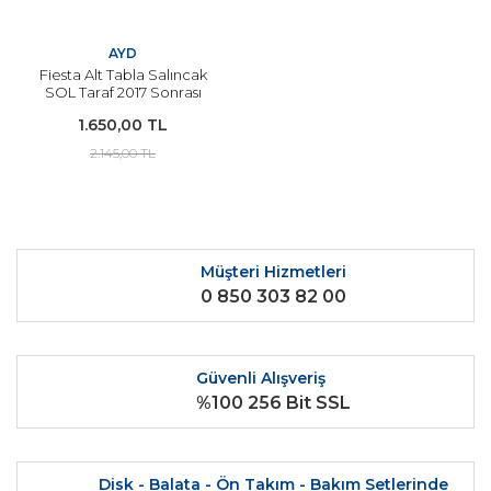
AYD
Fiesta Alt Tabla Salıncak
SOL Taraf 2017 Sonrası
Modeller İçin YERLİ
1.650,00 TL
2.145,00 TL
Müşteri Hizmetleri
0 850 303 82 00
Güvenli Alışveriş
%100 256 Bit SSL
Disk - Balata - Ön Takım - Bakım Setlerinde