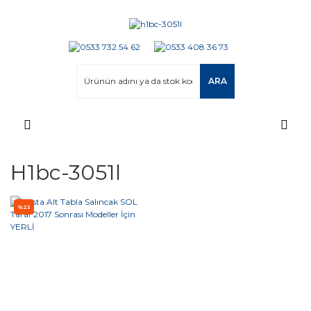
ARA
H1bc-3051l
%23