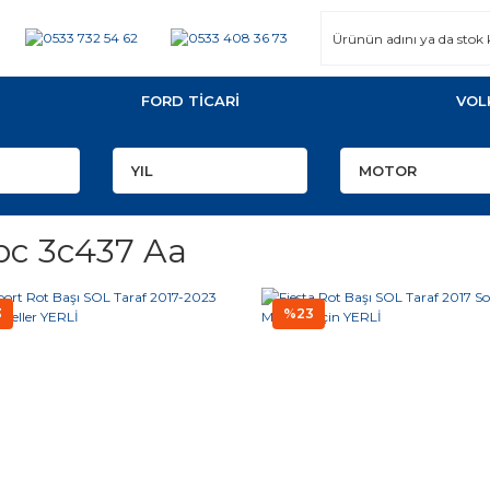
FORD TİCARİ
VOL
bc 3c437 Aa
3
%23