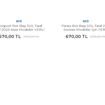
AYD
AYD
osport Rot Başı SOL Taraf
Fiesta Rot Başı SOL Taraf 
7-2023 Arası Modeller YERLİ
Sonrası Modeller İçin YER
670,00 TL
670,00 TL
875,00 TL
875,00 T