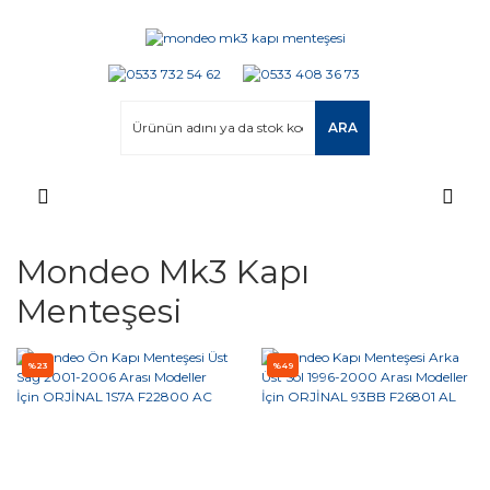
ARA
Mondeo Mk3 Kapı
Menteşesi
%23
%49