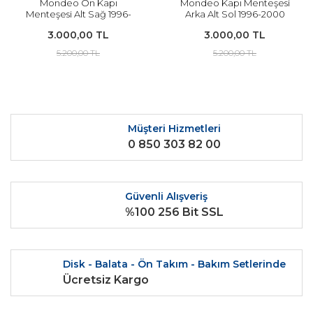
Mondeo Ön Kapı
Mondeo Kapı Menteşesi
Menteşesi Alt Sağ 1996-
Arka Alt Sol 1996-2000
2000 Arası Modeller İçin
Arası Modeller İçin 93BB
3.000,00 TL
3.000,00 TL
93BB F22806 AK ORJİNAL
F26807 AL ORJİNAL
5.200,00 TL
5.200,00 TL
Müşteri Hizmetleri
0 850 303 82 00
Güvenli Alışveriş
%100 256 Bit SSL
Disk - Balata - Ön Takım - Bakım Setlerinde
Ücretsiz Kargo