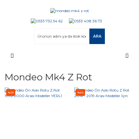
ARA
Mondeo Mk4 Z Rot
%23
%24