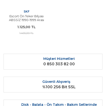
SKF
Escort Ön Teker Bilyası
ABSSİZ 1990-1999 Arası
Modeller SKF
1.125,00 TL
1.465,00 TL
Müşteri Hizmetleri
0 850 303 82 00
Güvenli Alışveriş
%100 256 Bit SSL
Disk - Balata - Ön Takım - Bakım Setlerinde