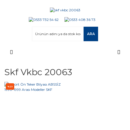
ARA
Skf Vkbc 20063
%23