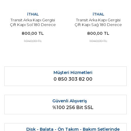
İTHAL
İTHAL
Transit Arka Kapı Gergisi
Transit Arka Kapı Gergisi
Çift Kapı Sol 180 Derece
Çift Kapı Sağ 180 Derece
Açılır Kapak İçin 2002-2013
Açılır Kapak İçin 2002-2013
800,00 TL
800,00 TL
Arası Modeller İçin İTHAL
Arası Modeller İçin İTHAL
1.040,00 TL
1.040,00 TL
Müşteri Hizmetleri
0 850 303 82 00
Güvenli Alışveriş
%100 256 Bit SSL
Disk - Balata - Ön Takım - Bakım Setlerinde