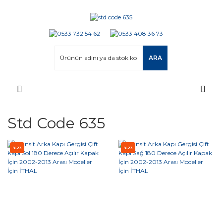
ARA
Std Code 635
%23
%23