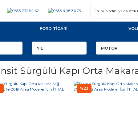
FORD TİCARİ
VOL
ansit Sürgülü Kapı Orta Makara
3
%23