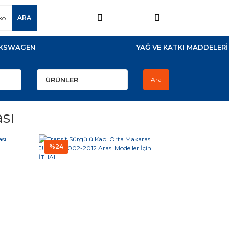
ARA
KSWAGEN
YAĞ VE KATKI MADDELERİ
Ara
sı
%24