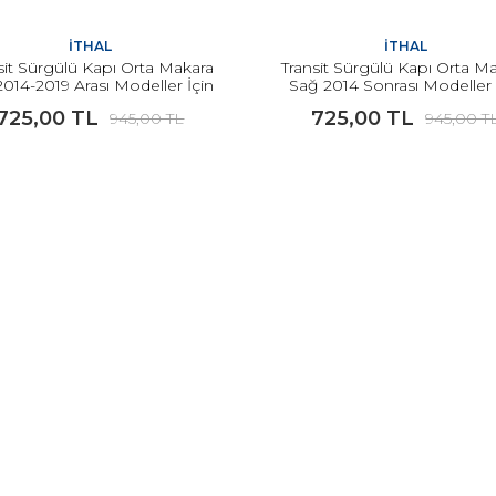
İTHAL
İTHAL
sit Sürgülü Kapı Orta Makara
Transit Sürgülü Kapı Orta M
2014-2019 Arası Modeller İçin
Sağ 2014 Sonrası Modeller 
İTHAL
İTHAL
725,00 TL
725,00 TL
945,00 TL
945,00 T