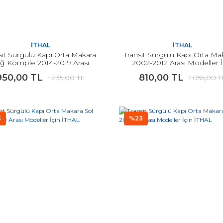
İTHAL
İTHAL
sit Sürgülü Kapı Orta Makara
Transit Sürgülü Kapı Orta Ma
ğ Komple 2014-2019 Arası
2002-2012 Arası Modeller İ
Modeller İçin İTHAL
İTHAL
950,00 TL
810,00 TL
1.235,00 TL
1.055,00 T
3
%23