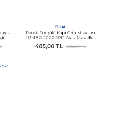
İTHAL
karası
Transit Sürgülü Kapı Orta Makarası
çin
JUMBO 2002-2012 Arası Modeller
İçin İTHAL
485,00 TL
L
635,00 TL