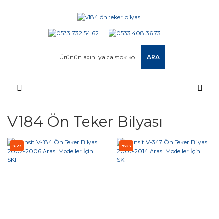
ARA
V184 Ön Teker Bilyası
%23
%23